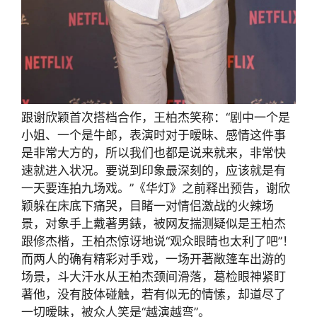
跟谢欣颖首次搭档合作，王柏杰笑称：“剧中一个是
小姐、一个是牛郎，表演时对于暧昧、感情这件事
是非常大方的，所以我们也都是说来就来，非常快
速就进入状况。要说到印象最深刻的，应该就是有
一天要连拍九场戏。”《华灯》之前释出预告，谢欣
颖躲在床底下痛哭，目睹一对情侣激战的火辣场
景，对象手上戴著男錶，被网友揣测疑似是王柏杰
跟修杰楷，王柏杰惊讶地说“观众眼睛也太利了吧”！
而两人的确有精彩对手戏，一场开著敞篷车出游的
场景，斗大汗水从王柏杰颈间滑落，葛检眼神紧盯
著他，没有肢体碰触，若有似无的情愫，却道尽了
一切暧昧，被众人笑是“越演越弯”。