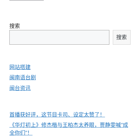
搜索
搜索
网站搭建
闽南语台剧
闽台资讯
首播获好评，这节目卡司、设定太赞了！
《华灯初上》修杰楷与王柏杰太养眼，贾静雯喊“成
全你们”！