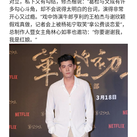
对立，私下又有勾结，修杰楷说：“葛检与文成有许
多勾心斗角，却不会说得太明白的台词，演得非常
开心又过瘾。”戏中饰演牛郎亨利的王柏杰与谢欣颖
假戏真做，记者会上被杨祐宁取笑“拿公费谈恋爱”，
总制作人暨女主角林心如率也邀功：“你要谢谢我，
我是红娘。”