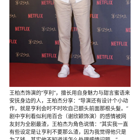
王柏杰饰演的“亨利”，擅长用自身魅力与甜言蜜语来
安抚身边的人，王柏杰分享：“导演还有设计个小动
作，就是亨利会时不时吹自己额头前面那根头髮。”
剧中亨利看似利用百合（谢欣颖饰演）的感情被网
友封为全剧最渣，王柏杰为角色说情：“其实我一直
有些设定是让亨利不要那么渣，因为我觉得他只是
为了钱，其实他不知道该怎么处理感情问题。”