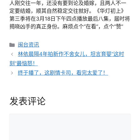
人刚交往一年，还没有要到论及婚嫁，且两人不一
定要结婚，顺其自然稳定交往就好。《华灯初上》
第三季将在3月18日下午四点播放最后八集，届时将
揭晓凶手的真正身份。麻烦点个”在看”，点个”赞”
分
闽台资讯
类
文
林依晨隔4年拍新作不舍女儿，坦言育婴“这时
章
刻”最恼怒！
导
终于播了，这剧情卡司，看完太爱了！
航
发表评论
评
论