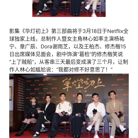
影集《华灯初上》第三部曲将于3月18日于Netflix全
球独家上线，总制作人暨女主角林心如率主演杨祐
宁、章广辰、Dora谢雨芝，以及王柏杰、修杰楷15
日出席媒体见面会，剧中饰演“葛检”的修杰楷笑说
“上了贼船”，从客串三天最后变成演了三个月，让制
作人林心如尴尬说：“我都对修不好意思了！”