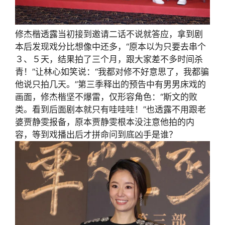
修杰楷透露当初接到邀请二话不说就答应，拿到剧
本后发现戏分比想像中还多，“原本以为只要去串个
３、５天，结果拍了三个月，跟大家差不多时间杀
青！”让林心如笑说：“我都对修不好意思了，我都骗
他说只拍几天。”第三季释出的预告中有男男床戏的
画面，修杰楷坚不爆雷，仅形容角色：“斯文的败
类。看到后面剧本就只有哇哇哇！”也透露不用跟老
婆贾静雯报备，原本贾静雯根本没注意他拍的内
容，等到戏播出后才拼命问到底凶手是谁？