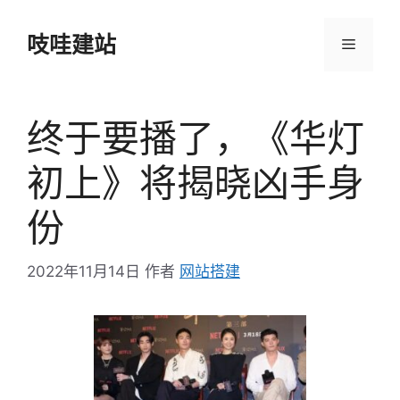
跳
至
吱哇建站
菜
内
容
单
终于要播了，《华灯
初上》将揭晓凶手身
份
2022年11月14日
作者
网站搭建