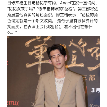
日修杰楷生日与杨祐宁有约，Angel在家一直询问：
“祐祐叔来了吗？”修杰楷饰演的“葛检”，第三部将逐
渐展露他真实的角色面貌，修杰楷表示：“葛检的角
色设定就是一个斯文败类， 是骨子里有很多算计的
笑面虎，在表演上会比较阴沉，看不出他在想什
么。”