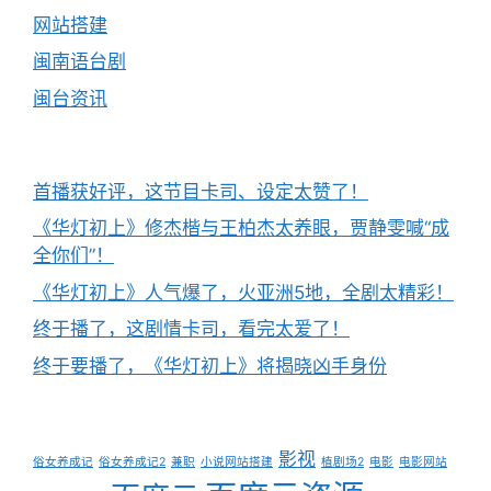
网站搭建
闽南语台剧
闽台资讯
首播获好评，这节目卡司、设定太赞了！
《华灯初上》修杰楷与王柏杰太养眼，贾静雯喊“成
全你们”！
《华灯初上》人气爆了，火亚洲5地，全剧太精彩！
终于播了，这剧情卡司，看完太爱了！
终于要播了，《华灯初上》将揭晓凶手身份
影视
俗女养成记
俗女养成记2
兼职
小说网站搭建
植剧场2
电影
电影网站