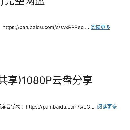
版)完整网盘
//pan.baidu.com/s/svxRPPeq …
阅读更多
享)1080P云盘分享
：https://pan.baidu.com/s/eG …
阅读更多