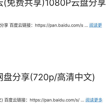
免费共享)1080P云盘分享
度云链接：https://pan.baidu.com/s …
阅读更
分享(720p/高清中文)
链接：https://pan.baidu.com/s/ …
阅读更多