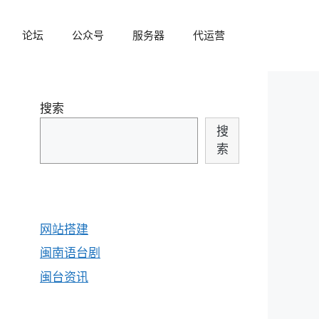
论坛
公众号
服务器
代运营
搜索
搜
索
网站搭建
闽南语台剧
闽台资讯