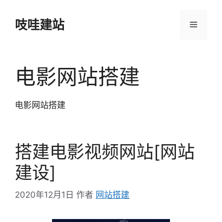
跳
至
吱哇建站
菜
内
容
单
电影网站搭建
电影网站搭建
搭建电影视频网站[网站
建设]
2020年12月1日
作者
网站搭建