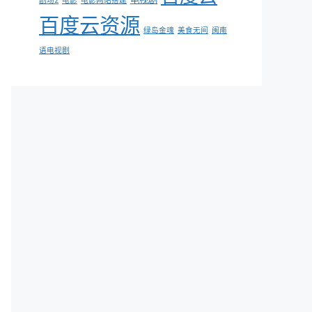
剧场2
电影
电影网站搭建
百度云资源
绿岛金魂
美食无间
闽南
语电视剧