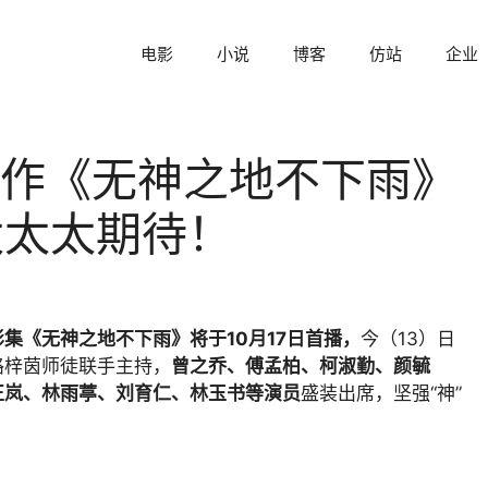
电影
小说
博客
仿站
企业
作《无神之地不下雨》
太太太期待！
影集《无神之地不下雨》将于10月17日首播，
今（13）日
路梓茵师徒联手主持，
曾之乔、傅孟柏、柯淑勤、颜毓
正岚、林雨葶、刘育仁、林玉书等演员
盛装出席，坚强“神”