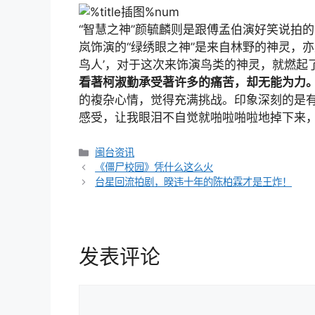
“智慧之神”颜毓麟则是跟傅孟伯演好笑说拍
岚饰演的“绿绣眼之神”是来自林野的神灵，亦
鸟人’，对于这次来饰演鸟类的神灵，就燃起
看著柯淑勤承受著许多的痛苦，却无能为力
的複杂心情，觉得充满挑战。印象深刻的是
感受，让我眼泪不自觉就啪啦啪啦地掉下来，
分
闽台资讯
文
类
《僵尸校园》凭什么这么火
章
台星回流拍剧，暌违十年的陈柏霖才是王炸！
导
航
发表评论
评
论