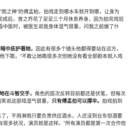
演“雨之神”的傅孟柏，拍戏走到哪水车就开到哪，让身为
拍摄完成后，曾之乔花了足足三个月休息养身，因为拍完戏狂
看中医时，被医生说我身体湿气很重，问我之前做了什
在暗中庇护著她，
因此有很多个镜头他都得要站在远方，
向他下跪，“不敢让她跪很多次但她没有看全部剧本就入戏
停地在斗智交手，
角色的层次反转目前都还是伏笔，但每次
雨笑说这部戏湿气很重，
只有傅孟伯可以撑伞。
拍戏拍到
。
乐了，不用淋雨只要负责供应酒水，人还没到台东但酒要
有很多状况，演员就是这样。”所有演员都是第一次合作但