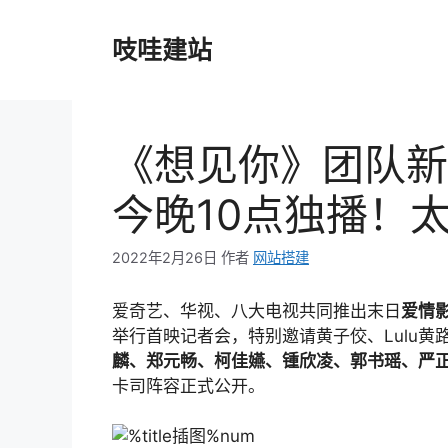
跳
至
吱哇建站
内
容
《想见你》团队新
今晚10点独播！
2022年2月26日
作者
网站搭建
爱奇艺、华视、八大电视共同推出末日
爱情
举行首映记者会，特别邀请黄子佼、Lulu黄
麟、郑元畅、柯佳嬿、锺欣凌、郭书瑶、严
卡司阵容正式公开。