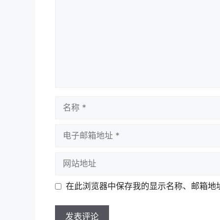
名
称
电
子
邮
网
箱
站
地
地
在此浏览器中保存我的显示名称、邮箱地
址
址