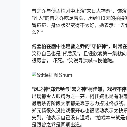
曾之乔与傅孟柏剧中上演“末日人神恋”，饰
“凡人”的曾之乔吃足苦头，历经113天的
冒痘痘、身体状况变得不太好，她表示：“去
么？”
傅孟柏
在剧中也是曾之乔的“守护神”，时常
笑称自己也是“背后灵”，且锺欣凌第一集就
很厉害， 吓死。”笑说导演喊卡换他跪。
“风之神”郑元畅与“云之神”柯佳嬿，戏裡不
出场都令人眼睛为之一亮。柯佳嬿也是有淋
最后杀青阶段大家都是靠意志力撑过终点线
郑元畅很久没拍戏很开心也很感动表示太快
先到。他表示自己没有湿戏，“拍戏本来就是
是跟曾之乔是同期出道。