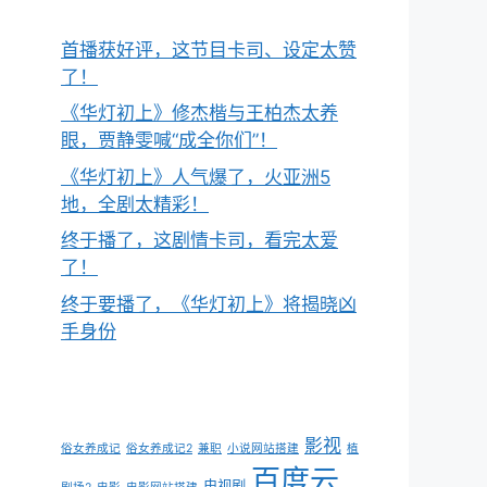
首播获好评，这节目卡司、设定太赞
了！
《华灯初上》修杰楷与王柏杰太养
眼，贾静雯喊“成全你们”！
《华灯初上》人气爆了，火亚洲5
地，全剧太精彩！
终于播了，这剧情卡司，看完太爱
了！
终于要播了，《华灯初上》将揭晓凶
手身份
影视
俗女养成记
俗女养成记2
兼职
小说网站搭建
植
百度云
电视剧