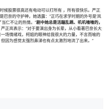
的时候股票很高还有电动可以打所有 ，所有很快乐。严正
是巴奈的守护神，她透露：“正巧在求学时期的外号是‘岚
了当仁不让的热情。”
剧中她总是活蹦乱跳、叽叽喳喳的，
。
严正岚表示：“对于要演出身为长辈，从小看著巴奈长大
有一场情绪戏，柯姐的眼神给我很大的力量，不言而喻的
但因为感觉太强烈鼻涕也有点太激烈地流了出来。”