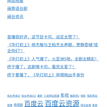
网站搭建
闽南语台剧
闽台资讯
首播获好评，这节目卡司、设定太赞了！
《华灯初上》修杰楷与王柏杰太养眼，贾静雯喊“成
全你们”！
《华灯初上》人气爆了，火亚洲5地，全剧太精彩！
终于播了，这剧情卡司，看完太爱了！
终于要播了，《华灯初上》将揭晓凶手身份
影视
俗女养成记
俗女养成记2
兼职
小说网站搭建
植剧场2
电影
电影网站
百度云资源
百度云
电视剧
搭建
绿岛金魂
美食