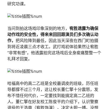
研究功课。
当问到拍这场戏印象深刻的地方，
宥胜透露为确保
动作戏的安全性，得来来回回跟演员们多次确认动
作，
把风险降到最低，因此当天深夜在西门町拍摄
到将近凌晨三点才收工。武打戏初体验果然让宥胜
“非常有感”，他透露拍完这场戏后全身痠痛整整一个
礼拜才回复。
哈福高中的高二乙班是全校最调皮的班级，历任班
导都撑不过三个月，这让校长董仁擎十分震怒，发
布不惜任何代价，一定要找到能搞定高二乙班的
人。董仁擎在好友校工陈俊平的介绍下，认识警察
退役的王浩南（宥胜饰演），决定大胆一搏。没想