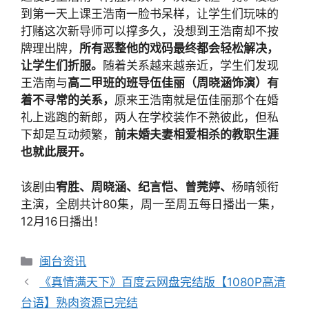
到第一天上课王浩南一脸书呆样，让学生们玩味的
打赌这次新导师可以撑多久，没想到王浩南却不按
牌理出牌，
所有恶整他的戏码最终都会轻松解决，
让学生们折服。
随着关系越来越亲近，学生们发现
王浩南与
高二甲班的班导伍佳丽（周晓涵饰演）有
着不寻常的关系，
原来王浩南就是伍佳丽那个在婚
礼上逃跑的新郎，两人在学校装作不熟彼此，但私
下却是互动频繁，
前未婚夫妻相爱相杀的教职生涯
也就此展开。
该剧由
宥胜、周晓涵、纪言恺、曾莞婷、
杨晴领衔
主演，全剧共计80集，周一至周五每日播出一集，
12月16日播出！
分
闽台资讯
类
文
《真情满天下》百度云网盘完结版【1080P高清
章
台语】熟肉资源已完结