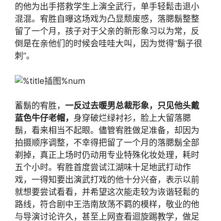
的他为出手搭救学生上演全武行，单手轻鬆击退小
混混。宥胜自曝这场戏为凸显颓废感，落腮鬍整整
留了一个月，孩子对于父亲的新形象习以为常，反
倒是在亲他们的时候会哇哇大叫，因为觉得“鬍子很
刺”。
蓄鬍的宥胜，
一反过去暖男总裁形象，只见他头戴
蓝色牛仔老帽，
身穿破烂绿衬衫，脸上大留落腮
鬍，看来相当不起眼。儘管宥胜做足准备，却因为
拍摄顺序调整，不幸得把留了一个月的落腮鬍全部
剃掉，真正上场时仍动用专业特殊化妆处理，耗时
五个小时。宥胜首度尝试江湖味十足地武打动作
戏，一得知要出演武打戏的他十分兴奋，表示以前
就想要尝试看看，并希望这次能走较为诙谐轻鬆的
路线，符合剧中王浩南放荡不羁的模样，敬业的他
与导演讨论许久，甚至上网查看迴旋踢教学，做足