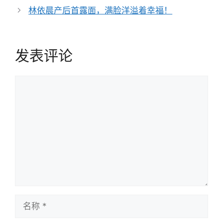
导
林依晨产后首露面，满脸洋溢着幸福！
航
发表评论
评
论
名
称