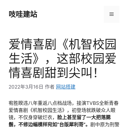
跳
至
吱哇建站
菜
内
容
单
爱情喜剧《机智校园
生活》，这部校园爱
情喜剧甜到尖叫！
2022年3月16日
作者
网站搭建
宥胜睽违八年重返八点档战场，接演TVBS全新青春
爱情喜剧《机智校园生活》，初登场就跌破众人眼
镜，不仅身穿破烂衣，
脸上甚至留了一大把落腮
鬍，不修边幅模样宛如“台版犀利哥”。
剧中原为刑警