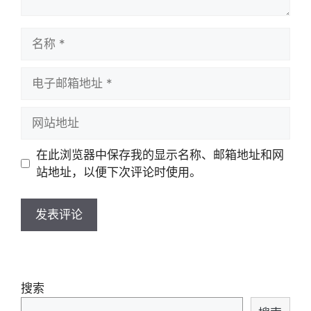
名
称
电
子
邮
网
箱
站
地
地
在此浏览器中保存我的显示名称、邮箱地址和网
址
址
站地址，以便下次评论时使用。
搜索