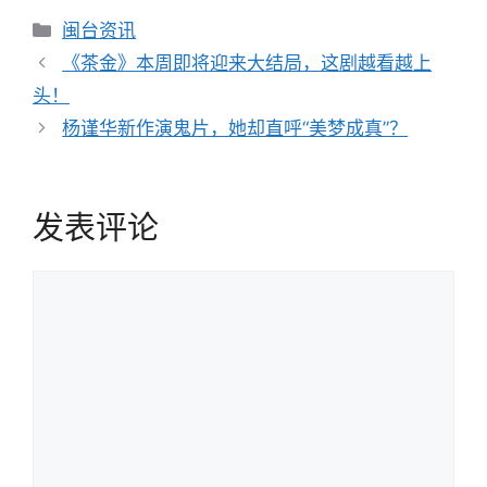
分
闽台资讯
类
文
《茶金》本周即将迎来大结局，这剧越看越上
章
头！
导
杨谨华新作演鬼片，她却直呼“美梦成真”？
航
发表评论
评
论