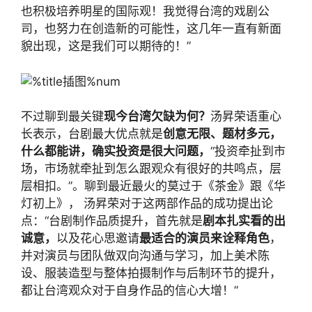
也积极培养明星的国际观！我觉得台湾的戏剧公
司，也努力在创造新的可能性，这几年一直有新面
貌出现，这是我们可以期待的！”
不过聊到最关键
现今台湾欠缺为何？
汤昇荣语重心
长表示，台剧最大优点就是
创意无限、题材多元，
什么都能讲，确实投资是很大问题，
“投资牵扯到市
场，市场就牵扯到怎么跟观众有很好的共鸣点，层
层相扣。”。聊到最近最火的莫过于《茶金》跟《华
灯初上》， 汤昇荣对于这两部作品的成功提出论
点：“台剧制作品质提升，首先就是
剧本扎实看的出
诚意，
以及花心思邀请
最适合的演员来诠释角色
，
并对演员与团队做双向沟通与学习，加上美术陈
设、服装造型与整体拍摄制作与后制环节的提升，
都让台湾观众对于自身作品的信心大增！”