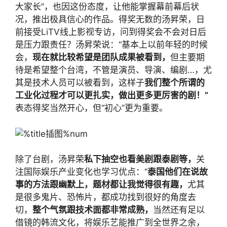
大家长”，也因这份态度，让他能掌握幕前幕后状
况，推出极具信心的作品。得奖无数的汤昇荣，日
前接受LiTV线上影视专访，问到得奖会不会对日后
是压力跟责任？汤昇荣说：“基本上以前年轻的时候
会，
现在就比较希望是团队成果被看到，
但主要期
待是希望整个台湾，不管是演员、导演、编剧…，尤
其是技术人员可以被看到，这样子
我们整个所谓的
工业化过程才可以更扎实，做出更多更厉害的剧！”
表态得奖当然开心，但“初心”更为重要。
除了台剧，汤昇荣
私下抽空也看美剧跟泰剧等，
关
注国际娱乐产业变化也学习优点：“
泰国他们在说故
事的方法跟幽默上，题材都让我觉得很有趣，
尤其
是很多鬼片、恐怖片，都成功找到很好的角度去
切，
整个气氛跟技术面都非常成熟，
当然还有足以
借镜的韩流文化，将娱乐艺能推广到全世界之余，