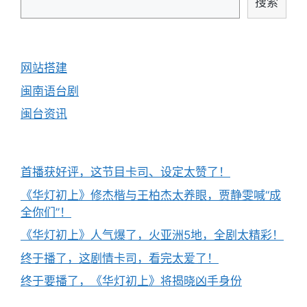
搜索
网站搭建
闽南语台剧
闽台资讯
首播获好评，这节目卡司、设定太赞了！
《华灯初上》修杰楷与王柏杰太养眼，贾静雯喊“成
全你们”！
《华灯初上》人气爆了，火亚洲5地，全剧太精彩！
终于播了，这剧情卡司，看完太爱了！
终于要播了，《华灯初上》将揭晓凶手身份