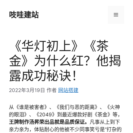
跳
至
吱哇建站
菜
内
容
单
《华灯初上》《茶
金》为什么红？他揭
露成功秘诀！
2022年3月19日
作者
网站搭建
从《谁是被害者》、《我们与恶的距离》、《火神
的眼泪》、《2049》到最近爆款好剧《茶金》等，
王牌制作汤昇荣出品就是品质保证。
凡事从上到下
亲力亲为，体贴耐心的他被不少同事笑亏是“打杂的