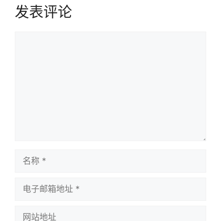
发表评论
评
论
名
称
电
子
邮
网
箱