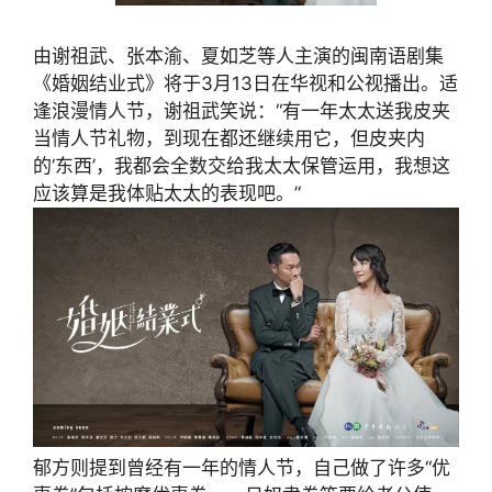
由谢祖武、张本渝、夏如芝等人主演的闽南语剧集
《婚姻结业式》将于3月13日在华视和公视播出。适
逢浪漫情人节，谢祖武笑说：“有一年太太送我皮夹
当情人节礼物，到现在都还继续用它，但皮夹内
的‘东西’，我都会全数交给我太太保管运用，我想这
应该算是我体贴太太的表现吧。”
郁方则提到曾经有一年的情人节，自己做了许多“优