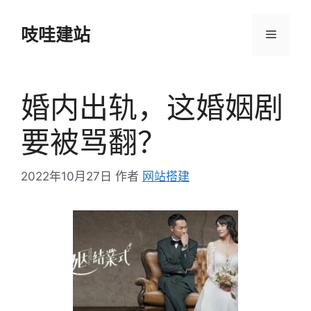
跳
至
吱哇建站
菜
内
容
单
婚内出轨，这婚姻剧
要被骂翻？
2022年10月27日
作者
网站搭建