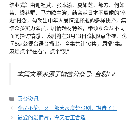
结业式》由谢祖武、张本渝、夏如芝、郁方、何如
芸、梁赫群、马力欧主演，结合从日本不离婚的“卒
婚”概念，勾勒出中年人爱情选择题的多样抉择，集
结众多实力演员，剧情题材特殊，带领观众从不同
面向探讨情感。该剧将在3月13日晚间9点华视、晚
间8点公视台语台播出，全集共计10集，周播1集。
麻烦点个”在看”，点个”赞”
本篇文章来源于微信公众号: 台剧TV
分
闽台资讯
类
文
全员不伦，又一部大尺度禁忌剧，期待了！
章
最爱的爱情片，今天看正合适！
导
航