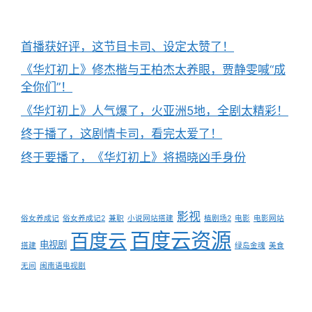
首播获好评，这节目卡司、设定太赞了！
《华灯初上》修杰楷与王柏杰太养眼，贾静雯喊“成
全你们”！
《华灯初上》人气爆了，火亚洲5地，全剧太精彩！
终于播了，这剧情卡司，看完太爱了！
终于要播了，《华灯初上》将揭晓凶手身份
影视
俗女养成记
俗女养成记2
兼职
小说网站搭建
植剧场2
电影
电影网站
百度云资源
百度云
电视剧
搭建
绿岛金魂
美食
无间
闽南语电视剧