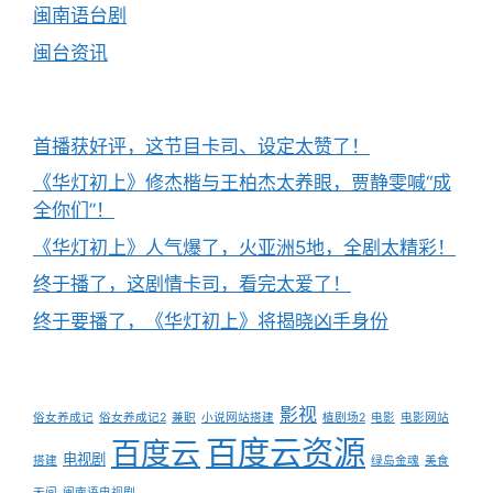
闽南语台剧
闽台资讯
首播获好评，这节目卡司、设定太赞了！
《华灯初上》修杰楷与王柏杰太养眼，贾静雯喊“成
全你们”！
《华灯初上》人气爆了，火亚洲5地，全剧太精彩！
终于播了，这剧情卡司，看完太爱了！
终于要播了，《华灯初上》将揭晓凶手身份
影视
俗女养成记
俗女养成记2
兼职
小说网站搭建
植剧场2
电影
电影网站
百度云资源
百度云
电视剧
搭建
绿岛金魂
美食
无间
闽南语电视剧