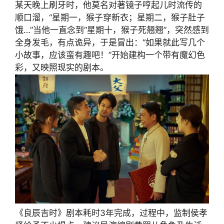
某天晚上刷牙时，他莫名对著镜子哼起儿时流传的
顺口溜，“星期一，猴子穿新衣；星期二，猴子肚子
饿…”当他一直念到“星期十，猴子死翘翘”，突然感到
全身发毛，有点诡异，于是冒出：“如果就此写几个
小故事，应该蛮有趣吧！”开始建构一个带有魔幻色
彩，又映照现实的剧本。
《良辰吉时》剧本耗时3年完成，过程中，监制侯孝