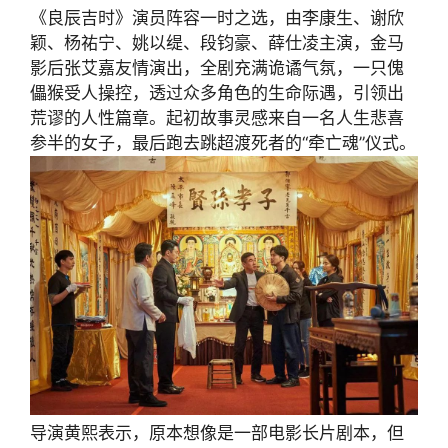
《良辰吉时》演员阵容一时之选，由李康生、谢欣
颖、杨祐宁、姚以缇、段钧豪、薛仕凌主演，金马
影后张艾嘉友情演出，全剧充满诡谲气氛，一只傀
儡猴受人操控，透过众多角色的生命际遇，引领出
荒谬的人性篇章。起初故事灵感来自一名人生悲喜
参半的女子，最后跑去跳超渡死者的“牵亡魂”仪式。
导演黄熙表示，原本想像是一部电影长片剧本，但