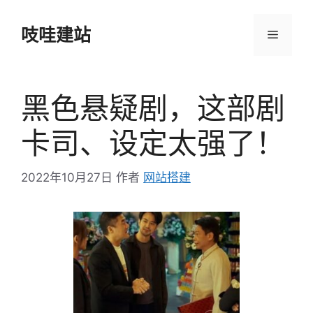
跳
至
吱哇建站
菜
内
容
单
黑色悬疑剧，这部剧
卡司、设定太强了！
2022年10月27日
作者
网站搭建