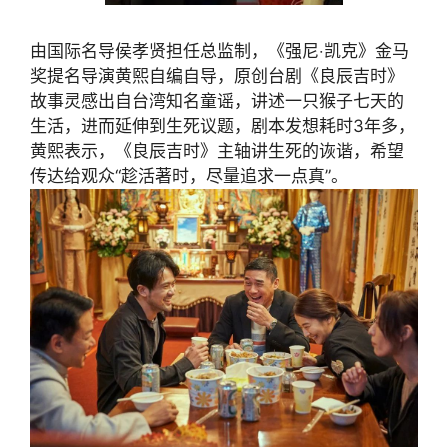
由国际名导侯孝贤担任总监制，《强尼‧凯克》金马
奖提名导演黄熙自编自导，原创台剧《良辰吉时》
故事灵感出自台湾知名童谣，讲述一只猴子七天的
生活，进而延伸到生死议题，剧本发想耗时3年多，
黄熙表示，《良辰吉时》主轴讲生死的诙谐，希望
传达给观众“趁活著时，尽量追求一点真”。