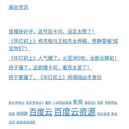
闽台资讯
首播获好评，这节目卡司、设定太赞了！
《华灯初上》修杰楷与王柏杰太养眼，贾静雯喊“成
全你们”！
《华灯初上》人气爆了，火亚洲5地，全剧太精彩！
终于播了，这剧情卡司，看完太爱了！
终于要播了，《华灯初上》将揭晓凶手身份
影视
俗女养成记
俗女养成记2
兼职
小说网站搭建
植剧场2
电影
电影网站
百度云资源
百度云
电视剧
搭建
绿岛金魂
美食
无间
闽南语电视剧