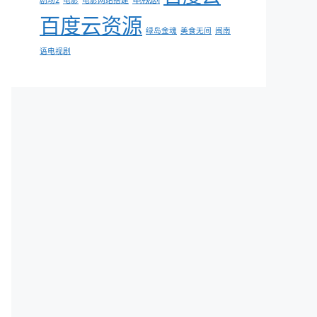
剧场2
电影
电影网站搭建
百度云资源
绿岛金魂
美食无间
闽南
语电视剧