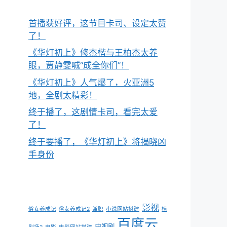
首播获好评，这节目卡司、设定太赞
了！
《华灯初上》修杰楷与王柏杰太养
眼，贾静雯喊“成全你们”！
《华灯初上》人气爆了，火亚洲5
地，全剧太精彩！
终于播了，这剧情卡司，看完太爱
了！
终于要播了，《华灯初上》将揭晓凶
手身份
影视
俗女养成记
俗女养成记2
兼职
小说网站搭建
植
百度云
电视剧