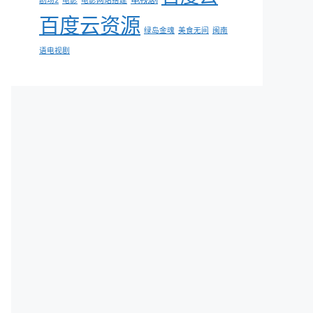
剧场2
电影
电影网站搭建
百度云资源
绿岛金魂
美食无间
闽南
语电视剧