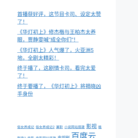
首播获好评，这节目卡司、设定太赞
了！
《华灯初上》修杰楷与王柏杰太养
眼，贾静雯喊“成全你们”！
《华灯初上》人气爆了，火亚洲5
地，全剧太精彩！
终于播了，这剧情卡司，看完太爱
了！
终于要播了，《华灯初上》将揭晓凶
手身份
影视
俗女养成记
俗女养成记2
兼职
小说网站搭建
植
百度云
电视剧