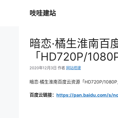
跳
至
吱哇建站
内
容
暗恋·橘生淮南百
「HD720P/10
2020年12月3日
作者
网站搭建
暗恋·橘生淮南百度云资源「HD720P/108
百度云链接：
https://pan.baidu.com/s/