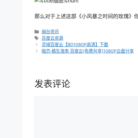
那么对于上述这部《小风暴之时间的玫瑰》你
分
闽台资讯
类
标
百度云资源
文
签
灵域百度云【BD1080P高清】下载
章
暗恋·橘生淮南 百度云(免费共享)1080P云盘分享
导
航
发表评论
评
论