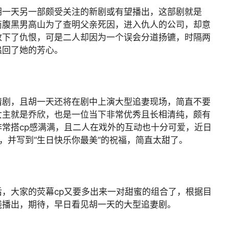
胡一天另一部颇受关注的新剧或有望播出，这部剧就是
商腹黑男高山为了查明父亲死因，进入仇人的公司，却意
放下了仇恨，可是二人却因为一个误会分道扬镳，时隔两
追回了她的芳心。
情剧，且胡一天还将在剧中上演大型追妻现场，简直不要
女主就是乔欣，也是一位当下非常优秀且长相清纯，颇有
常搭cp感满满，且二人在戏外的互动也十分可爱，近日
，并写到“生日快乐你最美”的祝福，简直太甜了。
，大家的荧幕cp又要多出来一对甜蜜的组合了，根据目
线播出，期待，早日看见胡一天的大型追妻剧。