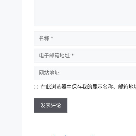
名
称
电
子
邮
网
箱
站
地
地
在此浏览器中保存我的显示名称、邮箱地
址
址