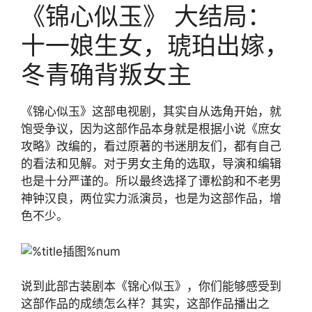
《锦心似玉》 大结局：
十一娘生女，琥珀出嫁，
冬青确背叛女主
《锦心似玉》这部电视剧，其实自从选角开始，就
饱受争议，因为这部作品本身就是根据小说《庶女
攻略》改编的，看过原著的书迷朋友们，都有自己
的看法和见解。对于男女主角的选取，导演和编辑
也是十分严谨的。所以最终选择了谭松韵和不老男
神钟汉良，两位实力派演员，也是为这部作品，增
色不少。
说到此部古装剧本《锦心似玉》，你们能够感受到
这部作品的成绩怎么样？其实，这部作品播出之