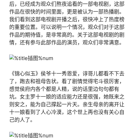
后，已经成为观众们熬夜追看的一部电视剧，这部
作品在很快的时间里面，更是被认为一部热播剧。
我们看到这部电视剧开播之后，很快冲上了热度榜
的重要位置。可以说明一个情况，观众们对于这部
作品的期待值，是非常高的。关于这部电视剧的剧
情，还有参与此部作品的演员，观众们非常满意。
《锦心似玉》侯爷十一秀恩爱，谆哥儿都看不下去
了，跑去和祖母告状。看了剧情觉得宅斗很厉害，
感觉侯府内各个都是人精，说的话里边句句都有
坑。女主罗十一娘的适应能力还是很强，她既来之
则安之，能为自己撑起一片天。亲生母亲的离开让
十一娘看到了人心冷漠，这个世上再也没有关心自
己的人了。