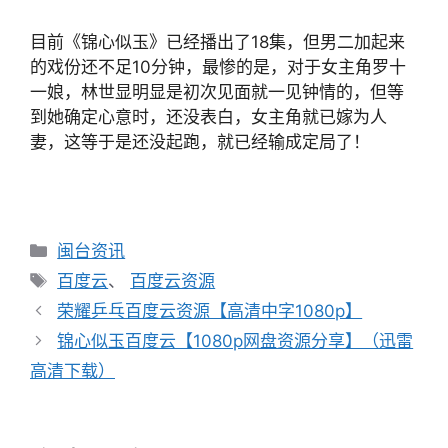
目前《锦心似玉》已经播出了18集，但男二加起来
的戏份还不足10分钟，最惨的是，对于女主角罗十
一娘，林世显明显是初次见面就一见钟情的，但等
到她确定心意时，还没表白，女主角就已嫁为人
妻，这等于是还没起跑，就已经输成定局了！
分
闽台资讯
类
标
百度云
、
百度云资源
签
文
荣耀乒乓百度云资源【高清中字1080p】
章
锦心似玉百度云【1080p网盘资源分享】（迅雷
导
高清下载）
航