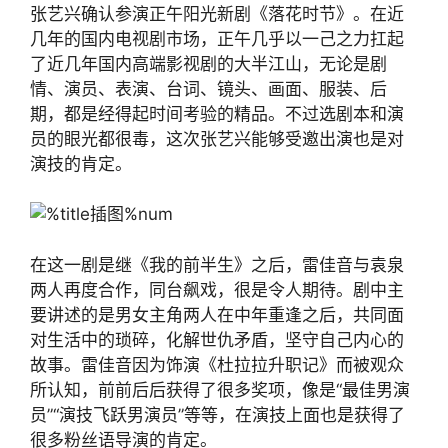
张艺兴确认参演正午阳光新剧《落花时节》。在近
几年的国内电视剧市场，正午几乎以一己之力扛起
了近几年国内高端影视剧的大半江山，无论是剧
情、演员、表演、台词、镜头、画面、服装、后
期，都是经得起时间考验的精品。不过选剧本和演
员的眼光都很毒，这次张艺兴能够受邀出演也是对
演技的肯定。
在这一剧是继《我的前半生》之后，雷佳音与袁泉
两人再度合作，同台飙戏，很是令人期待。剧中主
要讲述的是男女主角两人在中年重逢之后，共同面
对生活中的琐碎，化解世仇矛盾，坚守自己内心的
故事。雷佳音因为饰演《杜拉拉升职记》而被观众
所认知，前前后后获得了很多奖项，像是“最佳男演
员”“演技飞跃男演员”等等，在演技上面也是获得了
很多粉丝语导演的肯定。