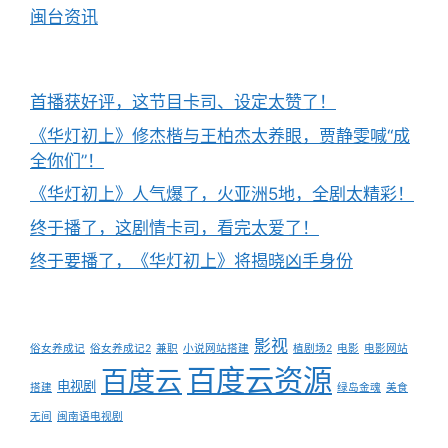
闽台资讯
首播获好评，这节目卡司、设定太赞了！
《华灯初上》修杰楷与王柏杰太养眼，贾静雯喊“成
全你们”！
《华灯初上》人气爆了，火亚洲5地，全剧太精彩！
终于播了，这剧情卡司，看完太爱了！
终于要播了，《华灯初上》将揭晓凶手身份
影视
俗女养成记
俗女养成记2
兼职
小说网站搭建
植剧场2
电影
电影网站
百度云资源
百度云
电视剧
搭建
绿岛金魂
美食
无间
闽南语电视剧