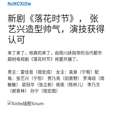
NcNCXiOw
新剧《落花时节》， 张
艺兴造型帅气，演技获得
认可
来了来了，他真的来了，由简川訸指导的当代都市
题材电视剧《落花时节》将要开播了。
男主：雷佳音（简宏成） 女主：袁泉（宁宥）配
角：张艺兴（宁恕） 贾乃亮（田景野） 罗海琼（简
敏敏） 梁冠华（张立新）练练（陈昕儿） 李乃文
（郝青林） 孙宁（简宏图）