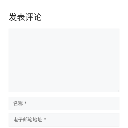
航
发表评论
评
论
名
称
电
子