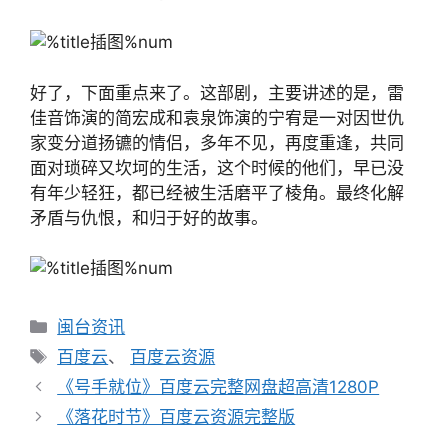
好了，下面重点来了。这部剧，主要讲述的是，雷
佳音饰演的简宏成和袁泉饰演的宁宥是一对因世仇
家变分道扬镳的情侣，多年不见，再度重逢，共同
面对琐碎又坎坷的生活，这个时候的他们，早已没
有年少轻狂，都已经被生活磨平了棱角。最终化解
矛盾与仇恨，和归于好的故事。
分
闽台资讯
类
标
百度云
、
百度云资源
签
文
《号手就位》百度云完整网盘超高清1280P
章
《落花时节》百度云资源完整版
导