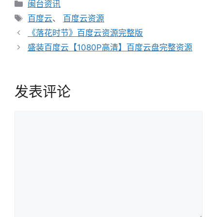
分
闽台资讯
类
标
百度云
、
百度云资源
签
文
《落花时节》百度云资源完整版
章
盛装百度云【1080P高清】百度云盘完整资源
导
航
发表评论
评
论