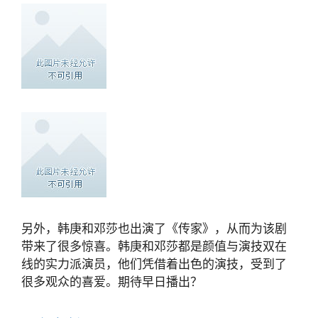
另外，韩庚和邓莎也出演了《传家》，从而为该剧
带来了很多惊喜。韩庚和邓莎都是颜值与演技双在
线的实力派演员，他们凭借着出色的演技，受到了
很多观众的喜爱。期待早日播出？