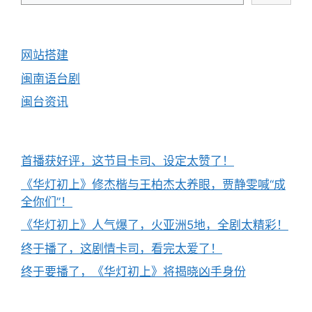
网站搭建
闽南语台剧
闽台资讯
首播获好评，这节目卡司、设定太赞了！
《华灯初上》修杰楷与王柏杰太养眼，贾静雯喊“成
全你们”！
《华灯初上》人气爆了，火亚洲5地，全剧太精彩！
终于播了，这剧情卡司，看完太爱了！
终于要播了，《华灯初上》将揭晓凶手身份