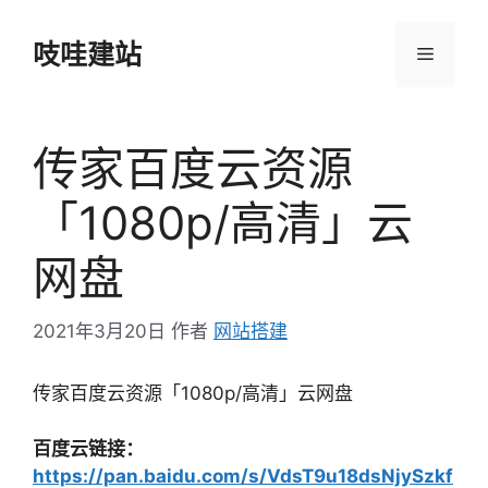
跳
至
吱哇建站
菜
内
容
单
传家百度云资源
「1080p/高清」云
网盘
2021年3月20日
作者
网站搭建
传家百度云资源「1080p/高清」云网盘
百度云链接：
https://pan.baidu.com/s/VdsT9u18dsNjySzkf