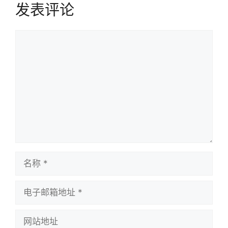
发表评论
评
论
名
称
电
子
邮
网
箱
站