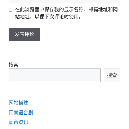
地
地
在此浏览器中保存我的显示名称、邮箱地址和网
址
址
站地址，以便下次评论时使用。
搜索
搜索
网站搭建
闽南语台剧
闽台资讯