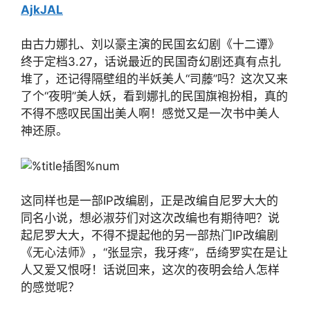
AjkJAL
由古力娜扎、刘以豪主演的民国玄幻剧《十二谭》
终于定档3.27，话说最近的民国奇幻剧还真有点扎
堆了，还记得隔壁组的半妖美人“司藤”吗？这次又来
了个“夜明”美人妖，看到娜扎的民国旗袍扮相，真的
不得不感叹民国出美人啊！感觉又是一次书中美人
神还原。
这同样也是一部IP改编剧，正是改编自尼罗大大的
同名小说，想必淑芬们对这次改编也有期待吧？说
起尼罗大大，不得不提起他的另一部热门IP改编剧
《无心法师》，“张显宗，我牙疼”，岳绮罗实在是让
人又爱又恨呀！话说回来，这次的夜明会给人怎样
的感觉呢？