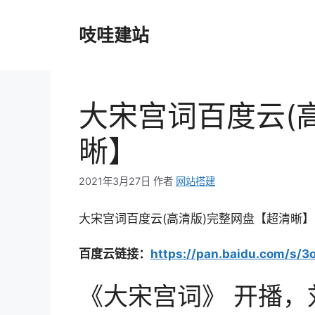
跳
至
吱哇建站
内
容
大宋宫词百度云(
晰】
2021年3月27日
作者
网站搭建
大宋宫词百度云(高清版)完整网盘【超清晰】
百度云链接：
https://pan.baidu.com/s
《大宋宫词》 开播