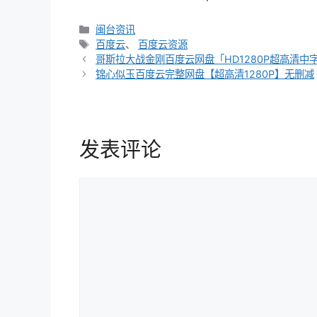
分
闽台资讯
类
标
百度云
、
百度云资源
文
签
哥斯拉大战金刚百度云网盘「HD1280P超高清中
章
锦心似玉百度云完整网盘【超高清1280P】无删减
导
航
发表评论
评
论