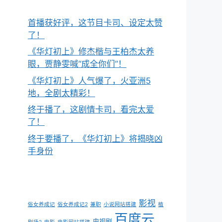
首播获好评，这节目卡司、设定太赞
了！
《华灯初上》修杰楷与王柏杰太养
眼，贾静雯喊“成全你们”！
《华灯初上》人气爆了，火亚洲5
地，全剧太精彩！
终于播了，这剧情卡司，看完太爱
了！
终于要播了，《华灯初上》将揭晓凶
手身份
影视
俗女养成记
俗女养成记2
兼职
小说网站搭建
植
百度云
电视剧