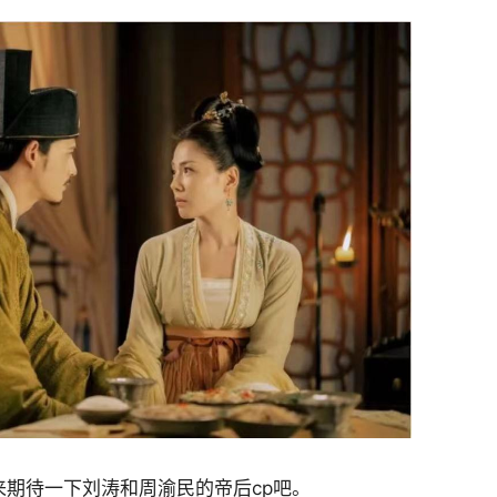
来期待一下刘涛和周渝民的帝后cp吧。