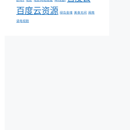
剧场2
电影
电影网站搭建
百度云资源
绿岛金魂
美食无间
闽南
语电视剧