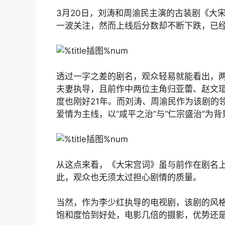
3月20日，刘涛和周渝民主演的古装剧《大
一波关注，然而上线后分数却不断下跌，已
透过一字之差的剧名，观众轻易就能看出，
夫妻执导，且前作中两位主角归亚蕾、赵文瑄
度也刚好21年。而刘涛、周渝民作为该剧的
爱情为主线，以“咸平之治”与“仁宗盛治”为
从这点来看，《大宋宫词》虽与前作在剧名
此，观众也无须太过担心剧情的质量。
当然，作为李少红执导的电视剧，该剧的风
饱和度恰到好处，电影几倍的摄影，优势还