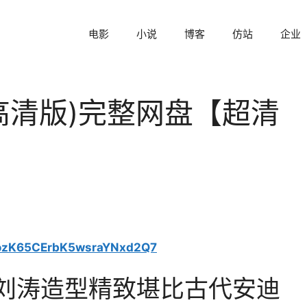
电影
小说
博客
仿站
企业
高清版)完整网盘【超清
/3ozK65CErbK5wsraYNxd2Q7
，刘涛造型精致堪比古代安迪