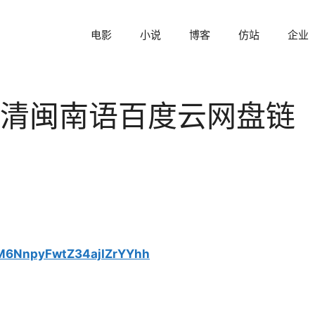
电影
小说
博客
仿站
企业
清闽南语百度云网盘链
5M6NnpyFwtZ34ajIZrYYhh