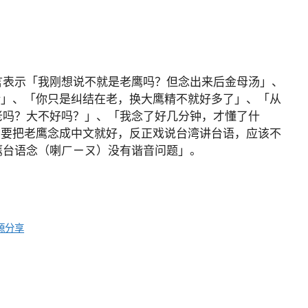
言表示「我刚想说不就是老鹰吗？但念出来后金母汤」、
精」、「你只是纠结在老，换大鹰精不就好多了」、「从
老吗？大不好吗？」、「我念了好几分钟，才懂了什
不要把老鹰念成中文就好，反正戏说台湾讲台语，应该不
鹰台语念（喇ㄏㄧㄡ）没有谐音问题」。
资源分享