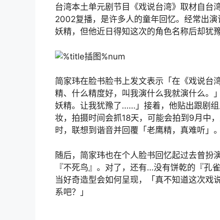
台湾本土单元剧节目《戏说台湾》取材自台湾民
2002复播，是许多人的童年回忆。经常出
妖精，但他近日得知这次的角色名称后却犹
简家玮在脸书脸书上发文表示「在《戏说台
精、什么精
度好
，叫我演什么我就演什么。
妖精。让我犹豫了……」接着，他贴出跟剧组
妆，拍摄时间会抓18天，可能会拍到9月中
时，联想到谐音并回覆「老鹰精，真难听」
随后，简家玮也在个人脸书回忆起过去曾扮
『不死鸟』。对了，还有…没有饼乾的『孔
当好奇造型会如何呈现，「真不知道这次戏
系吧？」