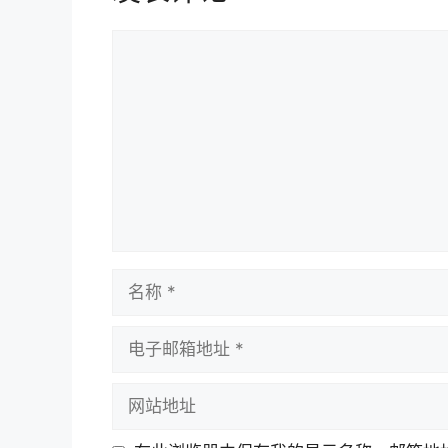
评
论
名
称
电
子
邮
网
箱
站
地
地