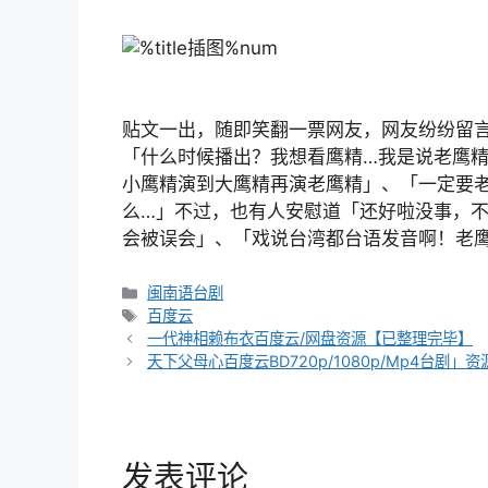
贴文一出，随即笑翻一票网友，网友纷纷留
「什么时候播出？我想看鹰精…我是说老鹰
小鹰精演到大鹰精再演老鹰精」、「一定要
么…」不过，也有人安慰道「还好啦没事，
会被误会」、「戏说台湾都台语发音啊！老
分
闽南语台剧
类
标
百度云
文
签
一代神相赖布衣百度云/网盘资源【已整理完毕】
章
天下父母心百度云BD720p/1080p/Mp4台剧」
导
航
发表评论