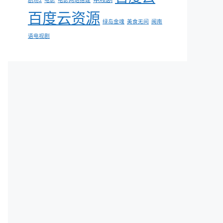
剧场2
电影
电影网站搭建
百度云资源
绿岛金魂
美食无间
闽南
语电视剧