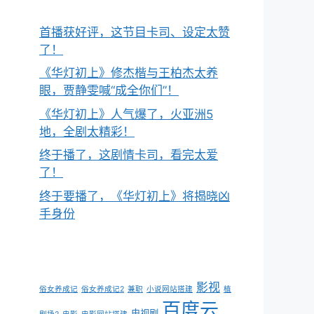
首播获好评，这节目卡司、设定太赞
了！
《华灯初上》修杰楷与王柏杰太养
眼，贾静雯喊“成全你们”！
《华灯初上》人气爆了，火亚洲5
地，全剧太精彩！
终于播了，这剧情卡司，看完太爱
了！
终于要播了，《华灯初上》将揭晓凶
手身份
影视
俗女养成记
俗女养成记2
兼职
小说网站搭建
植
百度云
电视剧