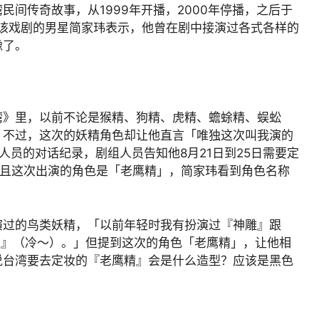
间传奇故事，从1999年开播，2000年停播，之后于
演该戏剧的男星简家玮表示，他曾在剧中接演过各式各样的
豫了。
湾》里，以前不论是猴精、狗精、虎精、蟾蜍精、蜈蚣
」不过，这次的妖精角色却让他直言「唯独这次叫我演的
人员的对话纪录，剧组人员告知他8月21日到25日需要定
，且这次出演的角色是「老鹰精」，简家玮看到角色名称
。
演过的鸟类妖精，「以前年轻时我有扮演过『神雕』跟
雀』（冷～）。」但提到这次的角色「老鹰精」，让他相
说台湾要去定妆的『老鹰精』会是什么造型？应该是黑色