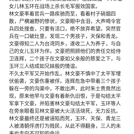
女儿林玉环在战场上杀长毛军报效国家。
林文豪率着官兵一路疾驰而至，看着村子硝烟四
散，尸横遍野的惨状，文豪眼中含泪，大声喝令官
兵四处搜查，只要有活口，绝不放弃希望。突然官
兵在一口破灶里，发现二个男孩子，天保和青龙。
文豪得知二人为台湾同乡，遂收二人为养子，与自
己的女儿玉环为伴。文豪把照顾他们的责任交给侍
卫连辉，二个孩子在文豪如父亲般的慈爱之下，与
玉环三人结成如兄妹般的情谊。
不久太平军又开始作乱，林文豪不慎中了太平军埋
伏偷袭，文豪伤重被俘。连辉危急中带着三个孩子
躲在一旁的沟渠中，不敢出声，此时朱士贵竟然出
现，原来他早与文豪有着新仇旧恨，于是勾结太平
军拿下文豪，并陷害林文豪勾结太平军，玉环等人
在旁亲眼看见林文豪被大火活活烧死，无力反抗。
林文豪最终还是被诬陷而死，玉环、天保、青龙三
人被清朝俘虏打为贱民，从此不得翻身，三人的未
来也走向不可知的命运。