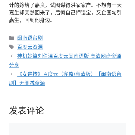
计的嫁给了嘉良，试图谋得洪家家产。不想有一天
嘉生却突然回来了，后悔自己押错宝，又企图勾引
嘉生，回到他身边。
分
闽南语台剧
类
标
百度云资源
签
文
神机妙算刘伯温百度云闽南语版 高清网盘资源
章
分享
导
《女巡按》百度云（完整/高清版）【闽南语台
航
剧】无删减资源
发表评论
评
论