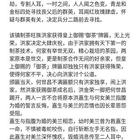
劫，专割人耳，一时之间，人人闻之色变。青龙和
金标四处寻找丧父后的群英，耳闻红玫瑰肆虐，怀
疑与群英有关，决定兵分二路前去寻找。
该镇制茶旺族洪家获得皇上御赐“御茶”牌匾，无上光
荣，洪家决定大肆庆祝，由于洪家拥有天下第一的
制茶技术，何家有举世无双、精心栽培的茶园，两
家原本是世交，更是制茶合作无间的好亲家，但皇
上御赐的「御茶」牌匾却独独只有洪家获得殊荣，
使得何家不平，决心向洪家讨个公道。
颁匾当天，何世昌不满匾额只有洪家独享，闹上洪
家，然洪家获赐御茶成名后，洪金荣一脚把何世昌
踢开，两人一言不合将原本洪嘉生与何女美兰指腹
为婚的誓言反悔，嘉生与美兰的恋情也因长辈恩怨
受阻。
嘉生与指腹为婚的美兰相恋，幼时美兰曾为救嘉生
一命，不慎被毒蛇咬伤，自行斩断左手无名指，因
此嘉生对美兰深怀愧疚，毁婚消息传至二人耳中，