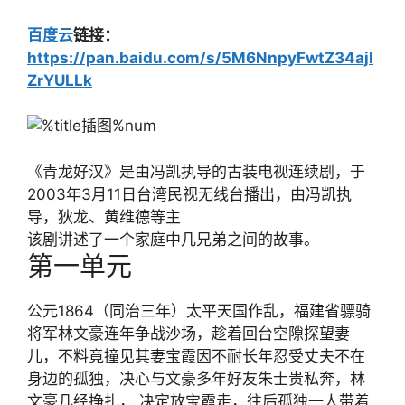
百度云
链接：
https://pan.baidu.com/s/5M6NnpyFwtZ34ajI
ZrYULLk
《青龙好汉》是由冯凯执导的古装电视连续剧，于
2003年3月11日台湾民视无线台播出，由冯凯执
导，狄龙、黄维德等主
该剧讲述了一个家庭中几兄弟之间的故事。
第一单元
公元1864（同治三年）太平天国作乱，福建省骠骑
将军林文豪连年争战沙场，趁着回台空隙探望妻
儿，不料竟撞见其妻宝霞因不耐长年忍受丈夫不在
身边的孤独，决心与文豪多年好友朱士贵私奔，林
文豪几经挣扎， 决定放宝霞走，往后孤独一人带着