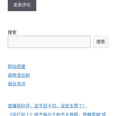
搜索
搜索
网站搭建
闽南语台剧
闽台资讯
首播获好评，这节目卡司、设定太赞了！
《华灯初上》修杰楷与王柏杰太养眼，贾静雯喊“成