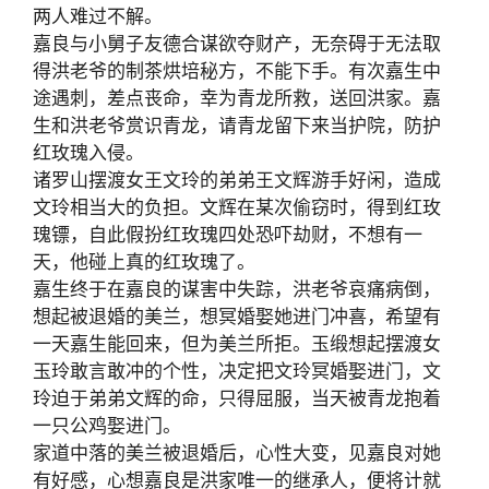
两人难过不解。
嘉良与小舅子友德合谋欲夺财产，无奈碍于无法取
得洪老爷的制茶烘培秘方，不能下手。有次嘉生中
途遇刺，差点丧命，幸为青龙所救，送回洪家。嘉
生和洪老爷赏识青龙，请青龙留下来当护院，防护
红玫瑰入侵。
诸罗山摆渡女王文玲的弟弟王文辉游手好闲，造成
文玲相当大的负担。文辉在某次偷窃时，得到红玫
瑰镖，自此假扮红玫瑰四处恐吓劫财，不想有一
天，他碰上真的红玫瑰了。
嘉生终于在嘉良的谋害中失踪，洪老爷哀痛病倒，
想起被退婚的美兰，想冥婚娶她进门冲喜，希望有
一天嘉生能回来，但为美兰所拒。玉缎想起摆渡女
玉玲敢言敢冲的个性，决定把文玲冥婚娶进门，文
玲迫于弟弟文辉的命，只得屈服，当天被青龙抱着
一只公鸡娶进门。
家道中落的美兰被退婚后，心性大变，见嘉良对她
有好感，心想嘉良是洪家唯一的继承人，便将计就