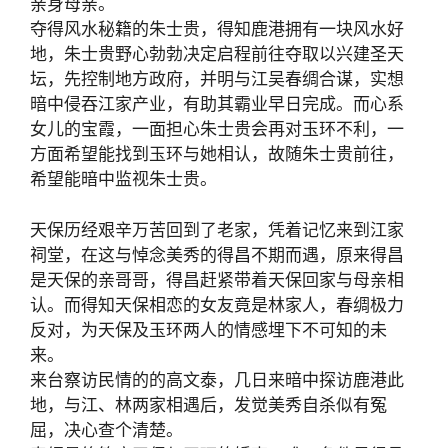
亲身母亲。
夺得风水秘籍的朱士贵，得知鹿港拥有一块风水好
地，朱士贵野心勃勃决定启程前往夺取以兴建圣天
坛，先控制地方政府，并明与江吴春绸合谋，实想
暗中侵吞江家产业，有助其霸业早日完成。而心系
女儿的宝霞，一面担心朱士贵会再对玉环不利，一
方面希望能找到玉环与她相认，故随朱士贵前往，
希望能暗中监视朱士贵。
天保历经艰辛万苦回到了老家，凭着记忆来到江家
祠堂，在这与悼念美秀的得昌不期而遇，原来得昌
是天保的亲哥哥，得昌赶紧带着天保回家与母亲相
认。而得知天保相恋的女友竟是林家人，春绸极力
反对，为天保及玉环两人的情感埋下不可知的未
来。
来台察访民情的的高文泰，几日来暗中探访鹿港此
地，与江、林两家相遇后，发觉美秀自杀似有冤
屈，决心查个清楚。