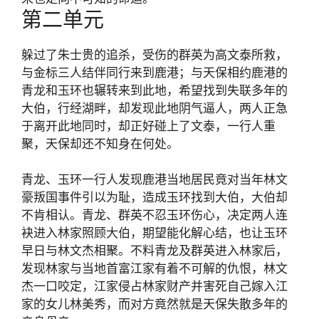
第二单元
躲过了朱士贵的追杀，受伤的群英为高文泰所救，
与金标三人结伴同行来到鹿港；与天保相约鹿港的
青龙和玉环也辗转来到此地，希望找到失联多年的
大伯，行经湖畔，却发现此地阴气逼人，两人正急
于离开此地同时，却正好碰上了文泰，一行人重
聚，天保却还不知身在何处。
青龙、玉环一行人发现鹿港当地居民竟对当年林文
豪叛国事件引以为耻，造成玉环找到大伯，大伯却
不肯相认。青龙、群英不忍玉环伤心，决定两人连
袂进入林家照顾大伯，期望能化解心结，也让玉环
早日与林文杰相聚。不料青龙及群英进入林家后，
发现林家与当地首富江家有着不可解的仇恨，林文
杰一口咬定，江家侵占林家财产并害死自己嫁入江
家的女儿林美秀，而对方竟然就是天保失散多年的