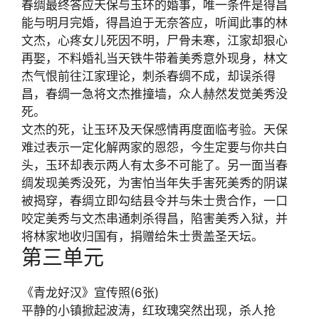
春绸最终答应天保与玉环的婚事，唯一条件是得昌
能与明月完婚，得昌迫于无奈答应，听闻此事的林
文杰，心疼女儿死因不明，尸骨未寒，江家却狠心
再娶，不料婚礼当天铁牛带着美秀意外现身，林文
杰气恨前往江家理论，刺杀春绸不成，却误杀得
昌，春绸一急将文杰推撞墙，众人赫然发觉美秀没
死。
文杰的死，让玉环及天保感情再度面临考验。天保
难过表示一定化解两家的恩怨，今生定要与你共白
头，玉环却表示两人有太多不可能了。另一面当春
绸发现美秀没死，为害怕当年失手害死美秀的阴谋
被揭穿，春绸立即勾结县令并与朱士贵合作，一口
咬定美秀与文杰串通刺杀得昌，陷害美秀入狱，并
将林家地收归国有，捐赠给朱士贵盖圣天坛。
第三单元
《青龙好汉》宣传照
(6张)
平静的小镇掀起波涛，红玫瑰突然出现，杀人抢