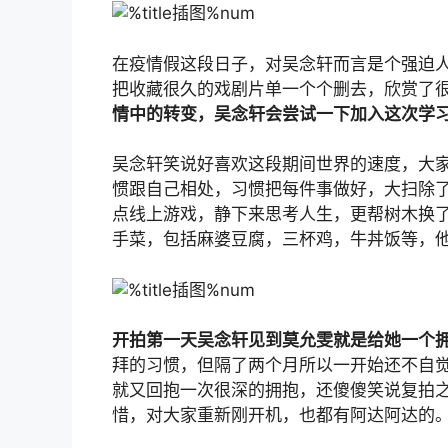
在疫情假这段日子，对吴念轩而言是个强迫
把收藏很久的戏剧片单一个个删去，欣赏了
情中的转变，吴念轩会尝试一下加入这次学
吴念轩笑说好喜欢这段期间世界的速度，大
惯跟自己相处，习惯把每件事做好，大扫除
点线上游戏，静下来思考人生，更帮树木换
手菜，包括麻婆豆腐，三杯鸡，牛丼饭等，
开拍第一天吴念轩见到莫允雯就是给她一个
拜的习惯，但隔了两个月所以一开始还不自
就又回抱一次很深的拥抱，还傻傻笑说复拍
惜，对大家重新刚开机，也都有阿达阿达的