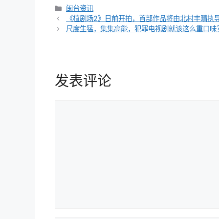
分
闽台资讯
文
类
《植剧场2》日前开拍，首部作品将由北村丰晴执
章
尺度生猛，集集高能，犯罪电视剧就该这么重口味
导
航
发表评论
评
论