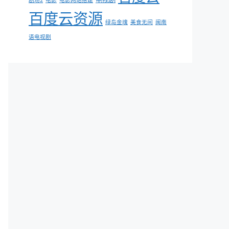
剧场2
电影
电影网站搭建
百度云资源
绿岛金魂
美食无间
闽南
语电视剧