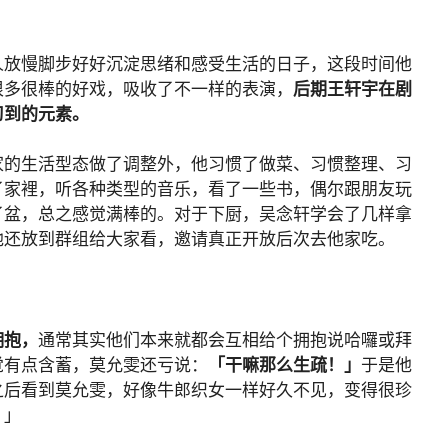
人放慢脚步好好沉淀思绪和感受生活的日子，这段时间他
很多很棒的好戏，吸收了不一样的表演，
后期王轩宇在剧
习到的元素。
家的生活型态做了调整外，他习惯了做菜、习惯整理、习
了家裡，听各种类型的音乐，看了一些书，偶尔跟朋友玩
了盆，总之感觉满棒的。对于下厨，吴念轩学会了几样拿
他还放到群组给大家看，邀请真正开放后次去他家吃。
拥抱，
通常其实他们本来就都会互相给个拥抱说哈囉或拜
觉有点含蓄，莫允雯还亏说：
「干嘛那么生疏！」
于是他
之后看到莫允雯，好像牛郎织女一样好久不见，变得很珍
。」