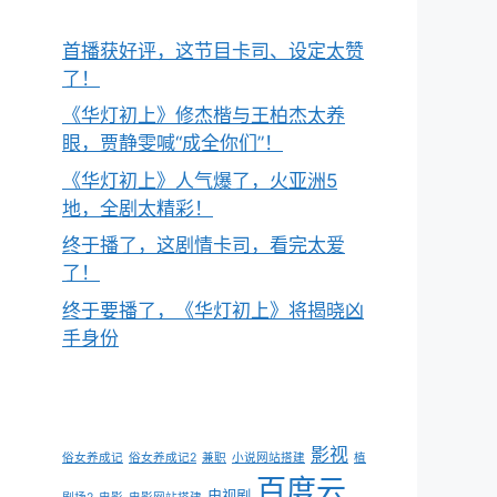
首播获好评，这节目卡司、设定太赞
了！
《华灯初上》修杰楷与王柏杰太养
眼，贾静雯喊“成全你们”！
《华灯初上》人气爆了，火亚洲5
地，全剧太精彩！
终于播了，这剧情卡司，看完太爱
了！
终于要播了，《华灯初上》将揭晓凶
手身份
影视
俗女养成记
俗女养成记2
兼职
小说网站搭建
植
百度云
电视剧