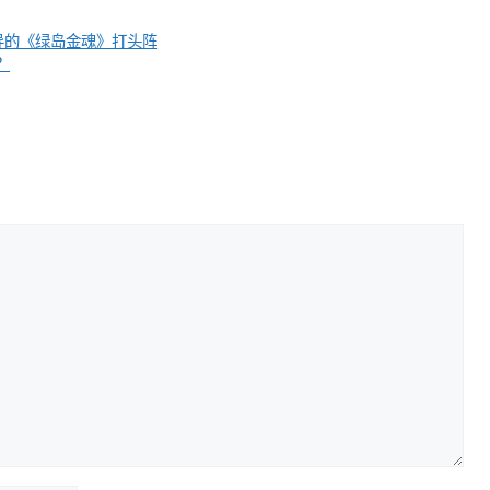
导的《绿岛金魂》打头阵
？