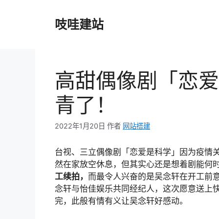
跳
至
吱哇建站
内
容
高甜偶像剧「恋爱
青了！
2022年1月20日
作者
网站搭建
台视、三立偶像剧「恋爱是科学」因为疫情
然在家放空休息，但其实心还是想着剧能何
工续拍，
而最令人兴奋的是吴念轩在开工前意
念轩与怡佳娱乐共同经纪人，这次愿意送上
完，此般有情有义让吴念轩好感动。