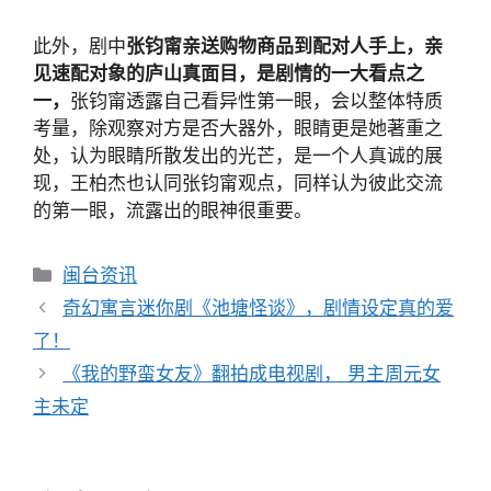
此外，剧中
张钧甯亲送购物商品到配对人手上，亲
见速配对象的庐山真面目，是剧情的一大看点之
一，
张钧甯透露自己看异性第一眼，会以整体特质
考量，除观察对方是否大器外，眼睛更是她著重之
处，认为眼睛所散发出的光芒，是一个人真诚的展
现，王柏杰也认同张钧甯观点，同样认为彼此交流
的第一眼，流露出的眼神很重要。
分
闽台资讯
类
文
奇幻寓言迷你剧《池塘怪谈》，剧情设定真的爱
章
了！
导
《我的野蛮女友》翻拍成电视剧， 男主周元女
航
主未定