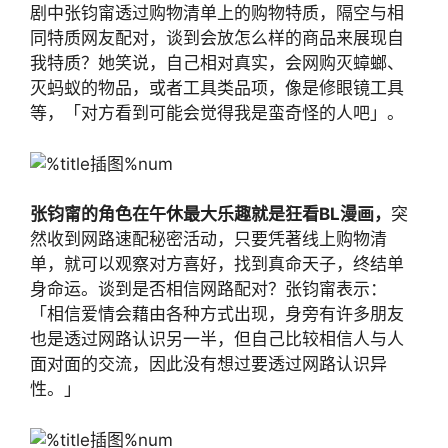
剧中张钧甯透过购物清单上的购物特质，隔空与相
同特质网友配对，谈到会放怎么样的商品来展现自
我特质？她笑说，自己相对真实，会网购灭蟑螂、
灭蚂蚁的物品，或者工具类品项，像是修眼镜工具
等，「对方看到可能会觉得我是蛮奇怪的人吧」。
张钧甯的角色在午休最大乐趣就是狂看BL漫画，
突
然收到网路速配秘密活动，只要凭著线上购物清
单，就可以观察对方喜好，找到真命天子，终结单
身命运。谈到是否相信网路配对？张钧甯表示：
「相信爱情会藉由各种方式出现，身旁有许多朋友
也是透过网路认识另一半，但自己比较相信人与人
面对面的交流，因此没有想过要透过网路认识异
性。」