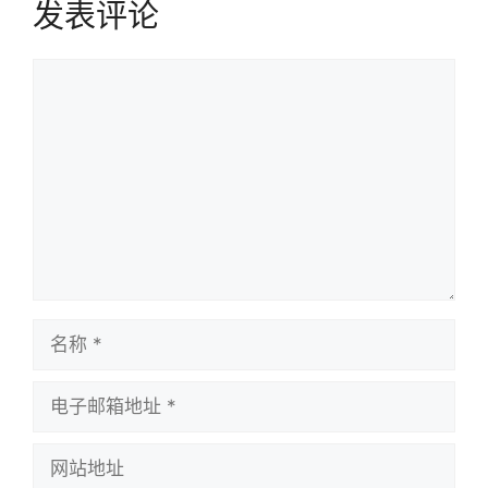
发表评论
评
论
名
称
电
子
邮
网
箱
站