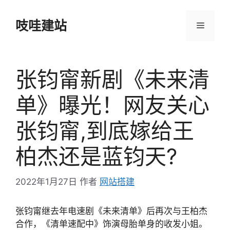
跳
至
吱哇建站
菜
内
容
单
张钧甯新剧《未来清
单》曝光！网友关心
张钧甯,到底嫁给王
柏杰还是蓝钧天?
2022年1月27日
作者
网站搭建
张钧甯继去年电速剧《未来清单》后再次与王柏杰
合作，《清单速配中》饰演母胎单身的收发小姐。