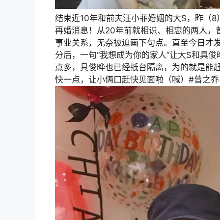
结束近10年和前夫汪小菲婚姻的大S，昨（
再婚消息！从20年前就相识、相恋的两人，
事业关系，无奈被迫画下句点。直至今日才
分后，一句“我想成为你的家人”让大S和具俊
点多，具俊晔也已经抵台隔离，为的就是能赶
快一点，让小俩口赶快见面啦（喊）#曾之乔