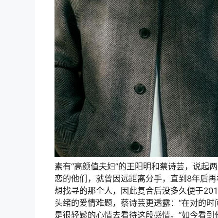
素有“高颜值夫妇”的王阳明和蔡诗芸，说起两
恋的他们，就曾因远距离分手，直到8年后
想找寻的那个人，因此复合后没多久便于201
头绪的爱情难题，蔡诗芸更透露：“在对的时
是很轻鬆的心情去看待这段感情。”如今看到