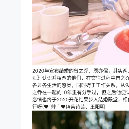
2020年宣布结婚的曾之乔、辰亦儒，其实两
汇》认识并相恋的他们，在交往过程中曾之
各过各生活的感觉，同时碍于工作关系，从
之乔在一起的10年里有分手过，但之后他便认清
恋情也终于2020开花结果步入结婚殿堂，
行呀(❤´艸｀❤)#蔡诗芸、王阳明