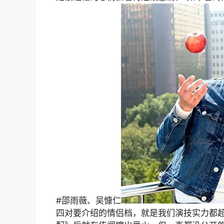
#邵雨薇、吴慷仁
四对要介绍的情侣档，就是我们演技实力都超