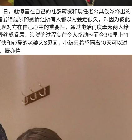
8）日，就惊喜在自己的社群转发和现任老公具俊晔释出的
曾爱得轰烈的感情让所有人都以为会走很久，却因为彼此
发现对方在自己心中的重要性，通过电话再度牵起两人缘
晔终成眷属，浪漫的过程实在令人感动～而今3/9早上11
快和心爱的老婆大S见面，小编只希望隔离10天可以过
、辰亦儒