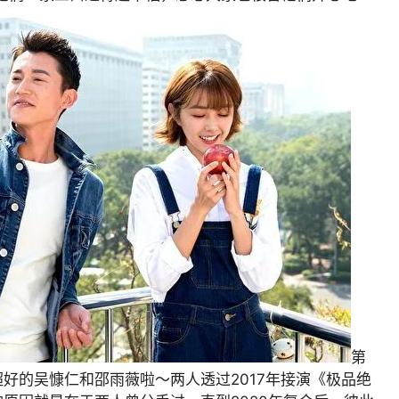
第
好的吴慷仁和邵雨薇啦～两人透过2017年接演《极品绝