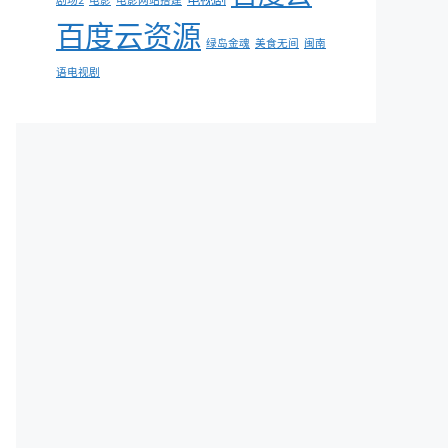
剧场2
电影
电影网站搭建
百度云资源
绿岛金魂
美食无间
闽南
语电视剧