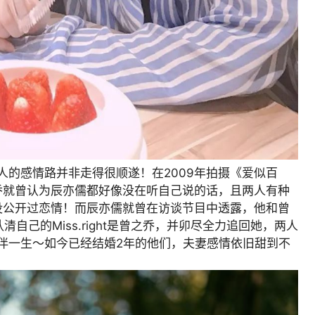
人的感情路并非走得很顺遂！在2009年拍摄《爱似百
乔就曾认为辰亦儒都好像没在听自己说的话，且两人有种
没公开过恋情！而辰亦儒就曾在访谈节目中透露，他和曾
自己的Miss.right是曾之乔，并卯尽全力追回她，两人
相伴一生～如今已经结婚2年的他们，夫妻感情依旧甜到不