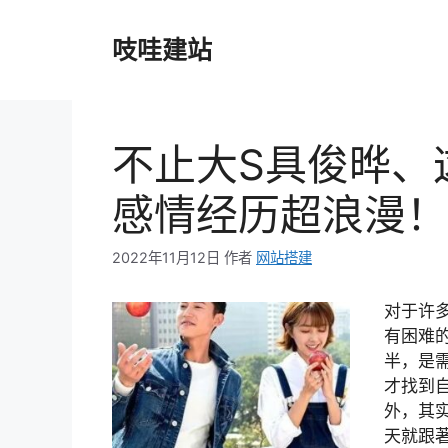
跳
至
吱哇建站
内
容
不止大S具俊晔、
感情经历超浪漫！
2022年11月12日
作者
网站搭建
对于许
有困难
半，是
才找到
外，其
天就跟