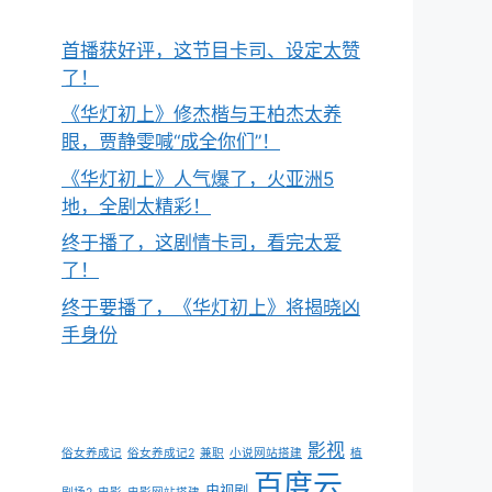
首播获好评，这节目卡司、设定太赞
了！
《华灯初上》修杰楷与王柏杰太养
眼，贾静雯喊“成全你们”！
《华灯初上》人气爆了，火亚洲5
地，全剧太精彩！
终于播了，这剧情卡司，看完太爱
了！
终于要播了，《华灯初上》将揭晓凶
手身份
影视
俗女养成记
俗女养成记2
兼职
小说网站搭建
植
百度云
电视剧