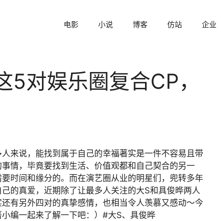
电影
小说
博客
仿站
企业
这5对娱乐圈复合CP，
多人来说，能找到属于自己的幸福著实是一件不容易且带
的事情，毕竟要找到生活、价值观都和自己契合的另一
需要时间和缘分的。而在演艺圈从业的明星们，兜转多年
自己的真爱，近期除了让最多人关注的大S和具俊晔两人
实还有另外四对的真挚感情，也相当令人羡慕又感动～今
著小编一起来了解一下吧：）#大S、具俊晔