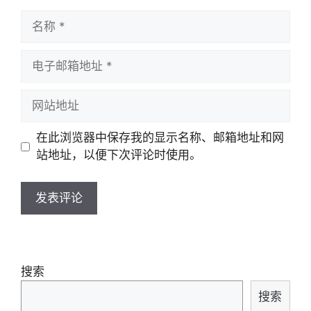
名
称
电
子
邮
网
箱
站
地
地
在此浏览器中保存我的显示名称、邮箱地址和网
址
址
站地址，以便下次评论时使用。
搜索
搜索