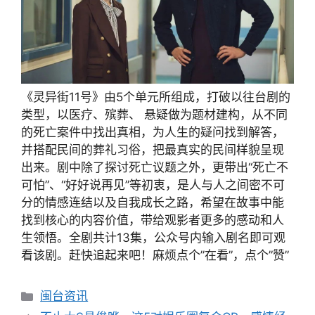
《灵异街11号》由5个单元所组成，打破以往台剧的
类型，以医疗、殡葬、 悬疑做为题材建构，从不同
的死亡案件中找出真相，为人生的疑问找到解答，
并搭配民间的葬礼习俗，把最真实的民间样貌呈现
出来。剧中除了探讨死亡议题之外，更带出“死亡不
可怕”、“好好说再见”等初衷，是人与人之间密不可
分的情感连结以及自我成长之路，希望在故事中能
找到核心的内容价值，带给观影者更多的感动和人
生领悟。全剧共计13集，公众号内输入剧名即可观
看该剧。赶快追起来吧！麻烦点个”在看”，点个”赞”
分
闽台资讯
类
文