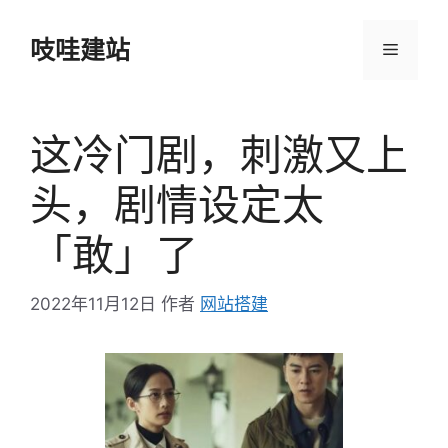
跳
至
吱哇建站
菜
内
容
单
这冷门剧，刺激又上
头，剧情设定太
「敢」了
2022年11月12日
作者
网站搭建