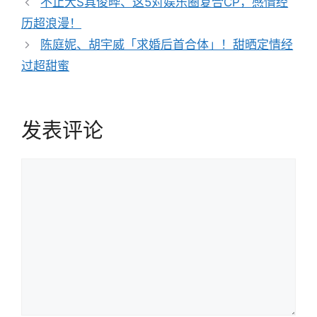
不止大S具俊晔、这5对娱乐圈复合CP，感情经
章
历超浪漫！
导
陈庭妮、胡宇威「求婚后首合体」！甜晒定情经
航
过超甜蜜
发表评论
评
论