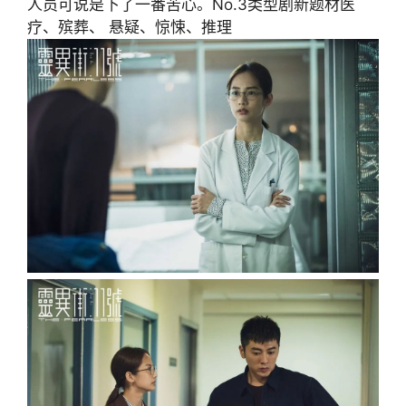
人员可说是下了一番苦心。No.3类型剧新题材医
疗、殡葬、 悬疑、惊悚、推理