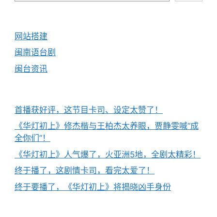
网站搭建
闽南语台剧
闽台资讯
首播获好评，这节目卡司、设定太赞了！
《华灯初上》修杰楷与王柏杰太养眼，贾静雯喊“成
全你们”！
《华灯初上》人气爆了，火亚洲5地，全剧太精彩！
终于播了，这剧情卡司，看完太爱了！
终于要播了，《华灯初上》将揭晓凶手身份