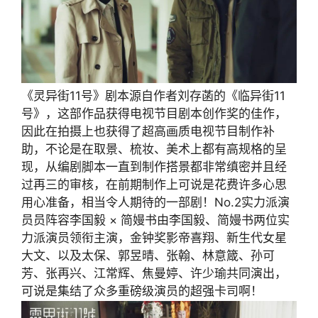
《灵异街11号》剧本源自作者刘存菡的《临异街11
号》，这部作品获得电视节目剧本创作奖的佳作，
因此在拍摄上也获得了超高画质电视节目制作补
助，不论是在取景、梳妆、美术上都有高规格的呈
现，从编剧脚本一直到制作搭景都非常缜密并且经
过再三的审核，在前期制作上可说是花费许多心思
用心准备，相当令人期待的一部剧！No.2实力派演
员员阵容李国毅 × 简嫚书由李国毅、简嫚书两位实
力派演员领衔主演，金钟奖影帝喜翔、新生代女星
大文、以及太保、郭昱晴、张翰、林意箴、孙可
芳、张再兴、江常辉、焦曼婷、许少瑜共同演出，
可说是集结了众多重磅级演员的超强卡司啊！