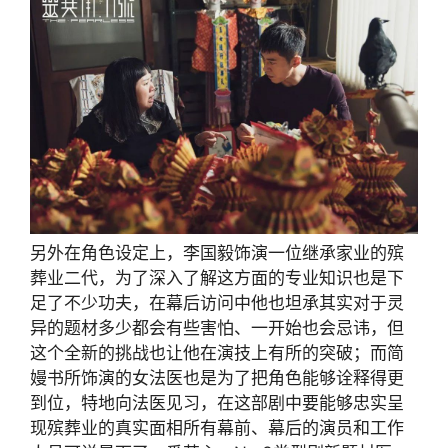
另外在角色设定上，李国毅饰演一位继承家业的殡
葬业二代，为了深入了解这方面的专业知识也是下
足了不少功夫，在幕后访问中他也坦承其实对于灵
异的题材多少都会有些害怕、一开始也会忌讳，但
这个全新的挑战也让他在演技上有所的突破；而简
嫚书所饰演的女法医也是为了把角色能够诠释得更
到位，特地向法医见习，在这部剧中要能够忠实呈
现殡葬业的真实面相所有幕前、幕后的演员和工作