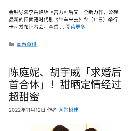
金钟导演李岳峰继《苦力》后又一全新力作，公视
最新的闽南语时代剧《牛车来去》今（11日）举行
卡司发布记者会。李岳 …
阅读更多
分
闽台资讯
类
陈庭妮、胡宇威「求婚后
首合体」！甜晒定情经过
超甜蜜
2022年11月12日
作者
网站搭建