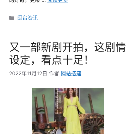
的好奇，更曝 …
阅读更多
分
闽台资讯
类
又一部新剧开拍，这剧情
设定，看点十足！
2022年11月12日
作者
网站搭建