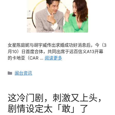
女星陈庭妮与胡宇威传出求婚成功好消息后，今（3
月10）日首度合体，共同出席于远百信义A13开幕
的卡地亚（CAR …
阅读更多
分
闽台资讯
类
这冷门剧，刺激又上头，
剧情设定太「敢」了