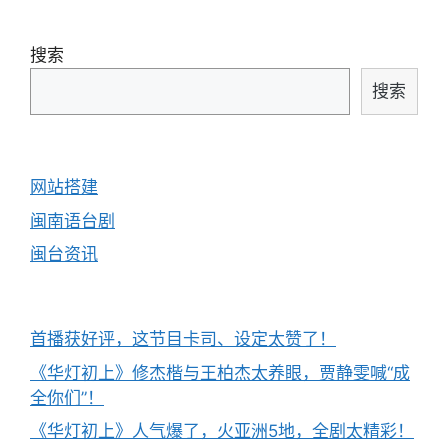
导
航
搜索
搜索
网站搭建
闽南语台剧
闽台资讯
首播获好评，这节目卡司、设定太赞了！
《华灯初上》修杰楷与王柏杰太养眼，贾静雯喊“成
全你们”！
《华灯初上》人气爆了，火亚洲5地，全剧太精彩！