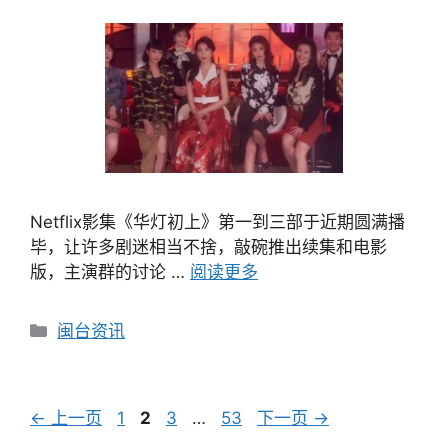
Netflix影集《华灯初上》第一到三部于近期圆满播
毕，让许多剧迷相当不捨，敲碗推出续集和电影
版，主演群的讨论 …
阅读更多
分
闽台资讯
类
文
页
页
页
页
←
上一页
1
2
3
…
53
下一页
→
章
面
面
面
面