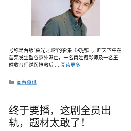
号称是台版“暮光之城”的影集《初拥》，昨天下午在
苗栗发生坠谷意外溺亡，一名黄姓摄影师及一名王
姓收音师送医抢救后 …
阅读更多
分
闽台资讯
类
终于要播，这剧全员出
轨，题材太敢了！