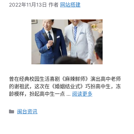
2022年11月13日
作者
网站搭建
曾在经典校园生活喜剧《麻辣鲜师》演出高中老师
的谢祖武，这次在《婚姻结业式》巧扮高中生，冻
龄模样，扮起高中生一点 …
阅读更多
分
闽台资讯
类