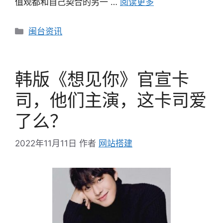
值观都和自己契合的另一 …
阅读更多
分
闽台资讯
类
韩版《想见你》官宣卡
司，他们主演，这卡司爱
了么？
2022年11月11日
作者
网站搭建