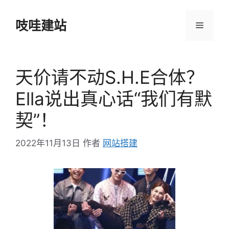
跳
至
吱哇建站
菜
内
容
单
天价请不动S.H.E合体？
Ella说出真心话“我们有默
契”！
2022年11月13日
作者
网站搭建